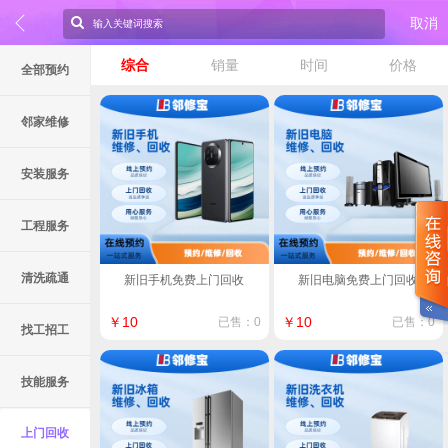
取消
综合
销量
时间
价格
全部预约
邻家维修
安装服务
工程服务
清洗疏通
新旧手机免费上门回收
新旧电脑免费上门回收
￥10
￥10
已售：0
已售：0
找工招工
技能服务
上门回收