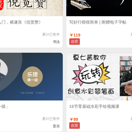
入门，褚遂良《倪宽赞》
写好行楷很简单 | 附赠电子字帖
累计已售件
￥119
自营
书法
一级」
16节零基础水彩手绘视频课
累计已售件
￥99
自营
音乐