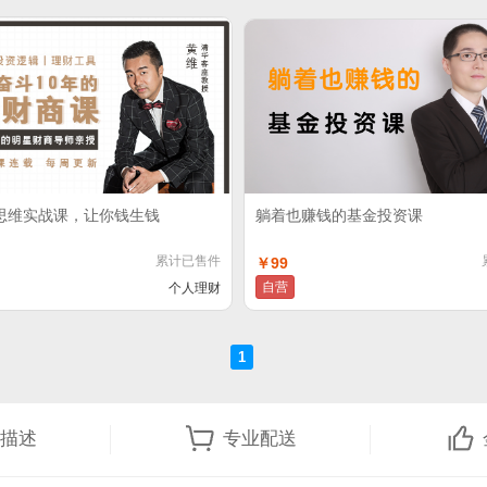
财思维实战课，让你钱生钱
躺着也赚钱的基金投资课
累计已售件
￥99
自营
个人理财
1
描述
专业配送