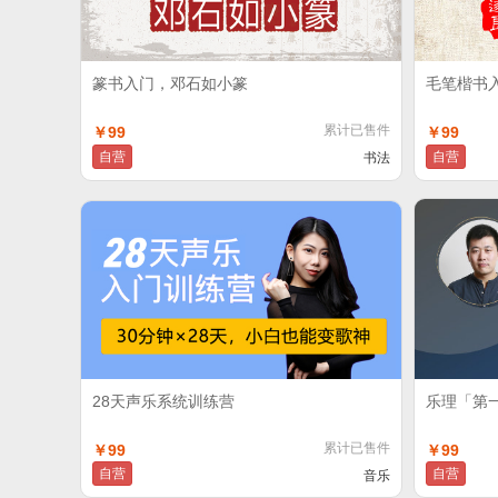
篆书入门，邓石如小篆
毛笔楷书
累计已售件
￥99
￥99
自营
自营
书法
28天声乐系统训练营
乐理「第
累计已售件
￥99
￥99
自营
自营
音乐