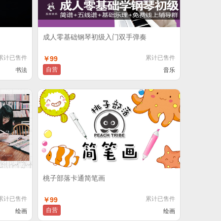
成人零基础钢琴初级入门双手弹奏
累计已售件
累计已售件
￥99
自营
书法
音乐
桃子部落卡通简笔画
累计已售件
累计已售件
￥99
自营
绘画
绘画