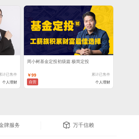
周小树基金定投初级篇:极简定投
累计已售件
累计已售件
￥99
自营
个人理财
个人理财
金牌服务
万千信赖