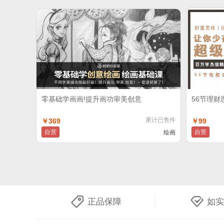
零基础学画画!提升画功审美创意
56节理
累计已售件
￥369
￥99
自营
自营
绘画
正品保障
如实